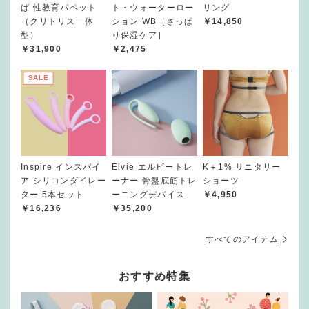
ば 性教育パペット
ト・ウォーターロー
リング
（クリトリス一体
ション WB［さっぱ
￥14,850
型）
り保湿ケア］
￥31,900
￥2,475
SALE
Inspire インスパイ
Elvie エルビートレ
K＋1% サニタリー
ア シリコンダイレー
ーナー 骨盤底筋トレ
ショーツ
ター 5本セット
ーニングデバイス
￥4,950
￥16,236
￥35,200
すべてのアイテム
おすすめ特集