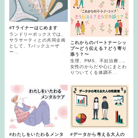
#Tライナーはじめます
ランドリーボックスでは、
サラサーティとの共同企画
これからのパートナーシッ
として、Tバックユーザ
プ〜どう伝える？どう寄り
ー...
添う？〜
生理、PMS、不妊治療…。
女性のからだや心にまとわ
りついてくる体調不...
#わたしをいたわるメンタ
#データから考える大人の