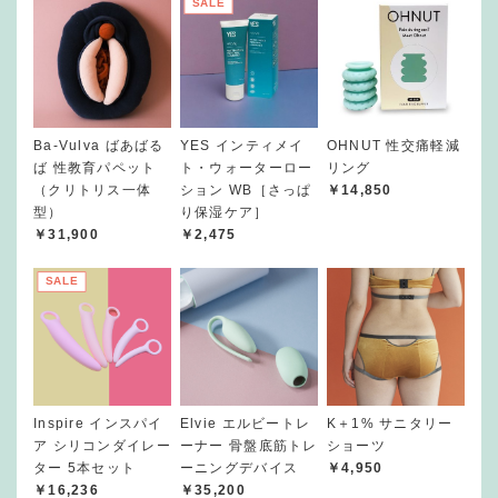
SALE
Ba-Vulva ばあばる
YES インティメイ
OHNUT 性交痛軽減
ば 性教育パペット
ト・ウォーターロー
リング
（クリトリス一体
ション WB［さっぱ
￥14,850
型）
り保湿ケア］
￥31,900
￥2,475
SALE
Inspire インスパイ
Elvie エルビートレ
K＋1% サニタリー
ア シリコンダイレー
ーナー 骨盤底筋トレ
ショーツ
ター 5本セット
ーニングデバイス
￥4,950
￥16,236
￥35,200