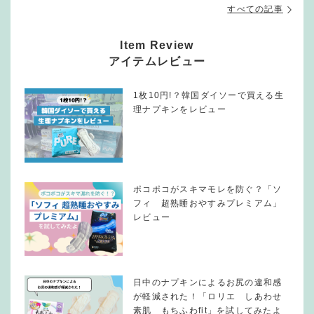
すべての記事
Item Review
アイテムレビュー
1枚10円!？韓国ダイソーで買える生
理ナプキンをレビュー
ポコポコがスキマモレを防ぐ？「ソ
フィ 超熟睡おやすみプレミアム」
レビュー
日中のナプキンによるお尻の違和感
が軽減された！「ロリエ しあわせ
素肌 もちふわfit」を試してみたよ