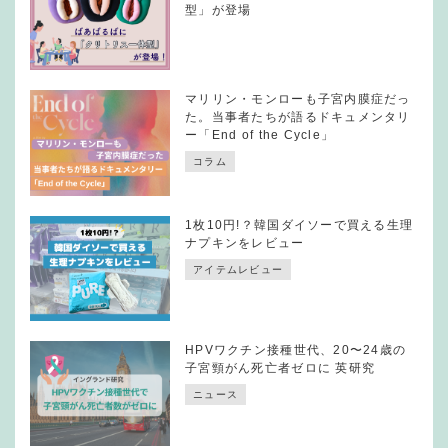
型」が登場
マリリン・モンローも子宮内膜症だっ
た。当事者たちが語るドキュメンタリ
ー「End of the Cycle」
コラム
1枚10円!？韓国ダイソーで買える生理
ナプキンをレビュー
アイテムレビュー
HPVワクチン接種世代、20〜24歳の
子宮頸がん死亡者ゼロに 英研究
ニュース