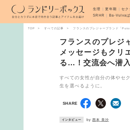
生理
更年期
セク
SRHR
Ba-Vulv
TOP
すべての記事
フランスのプレジャーブランド「Pui
フランスのプレジャー
メッセージもクリ
る…！交流会へ潜
すべての女性が自分の体やセ
生を選べるように。
SHARE
by
西本 美沙
インタビュー