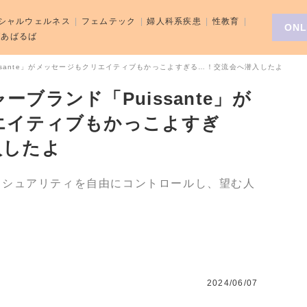
シャルウェルネス
フェムテック
婦人科系疾患
性教育
ONL
aばあばるば
ssante」がメッセージもクリエイティブもかっこよすぎる…！交流会へ潜入したよ
ブランド「Puissante」が
エイティブもかっこよすぎ
入したよ
クシュアリティを自由にコントロールし、望む人
2024/06/07