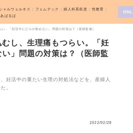
シャルウェルネス
フェムテック
婦人科系疾患
性教育
ONL
aばあばるば
らい。「妊活中にピルが飲めない」問題の対策は？（医師監修）
込むし、生理痛もつらい。「妊
ない」問題の対策は？（医師監
り、妊活中の重たい生理の対処法などを、産婦人
した。
2022/02/28