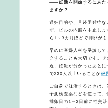
——妊活を開始するにあた
ますか？
避妊目的や、月経困難症な
ず、ピルの内服を中止しま
ら1～3カ月ほどで排卵が
早めに産婦人科を受診して
クすることも大切です。ぜ
近、妊娠が分かったあとに
で230人以上いることが
報
ご自身で妊活するときは、
予測検査薬などを使って、
排卵日の1～3日前に性交