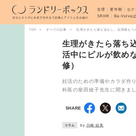
生理
更年期
セク
SRHR
Ba-Vulv
TOP
すべての記事
生理がきたら落ち込むし、生理痛もつ
生理がきたら落ち
活中にピルが飲め
修）
妊活のための準備やカラダ作
科医の柴田綾子先生に聞きま
SHARE
by
川崎 絵美
コラム