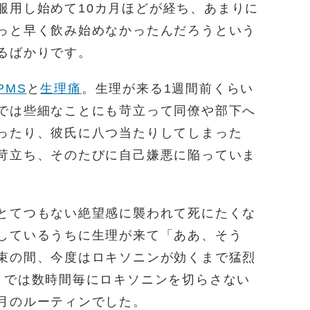
服用し始めて10カ月ほどが経ち、あまりに
っと早く飲み始めなかったんだろうという
るばかりです。
PMS
と
生理痛
。生理が来る1週間前くらい
では些細なことにも苛立って同僚や部下へ
ったり、彼氏に八つ当たりしてしまった
苛立ち、そのたびに自己嫌悪に陥っていま
とてつもない絶望感に襲われて死にたくな
しているうちに生理が来て「ああ、そう
束の間、今度はロキソニンが効くまで猛烈
までは数時間毎にロキソニンを切らさない
月のルーティンでした。