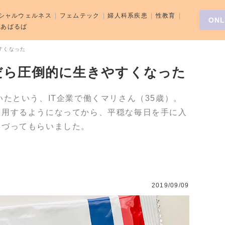
シャルウェルネス
フェムテック
婦人科系疾患
性教育
ONL
aばあばるば
すくなった
だら圧倒的に生きやすくなった
いたという、IT企業で働くマリさん（35歳）。
服用するようになってから、平穏な毎日を手に入
つづってもらいました。
2019/09/09