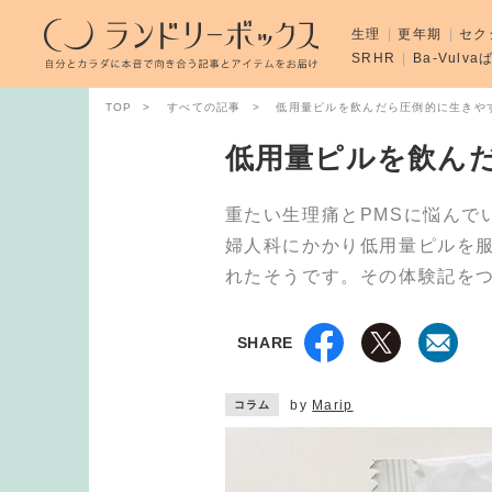
生理
更年期
セク
SRHR
Ba-Vulv
TOP
すべての記事
低用量ピルを飲んだら圧倒的に生きや
低用量ピルを飲ん
重たい生理痛とPMSに悩んで
婦人科にかかり低用量ピルを
れたそうです。その体験記を
SHARE
by
Marip
コラム