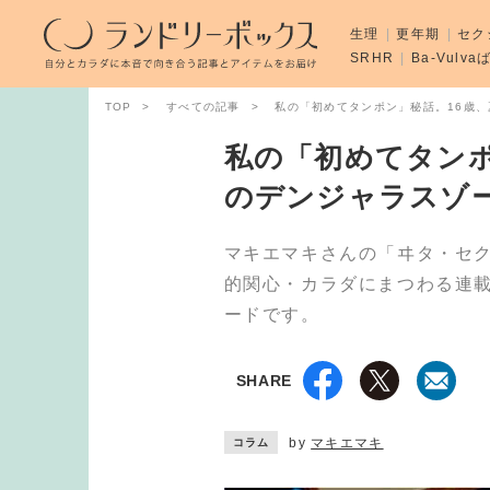
生理
更年期
セク
SRHR
Ba-Vulv
TOP
すべての記事
私の「初めてタンポン」秘話。16歳
私の「初めてタンポ
のデンジャラスゾ
マキエマキさんの「ヰタ・セ
的関心・カラダにまつわる連
ードです。
SHARE
by
マキエマキ
コラム