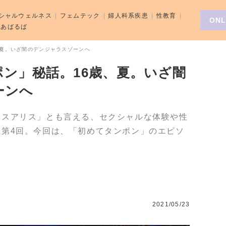
シャルウェルネス
フェムテック
婦人科系疾患
性教育
ONL
aばあばるば
、夏。いざ闇のデンジャラスゾーンへ
ン」秘話。16歳、夏。いざ闇
ーンへ
クスアリス」とも言える、セクシャルな体験や性
載第4回。今回は、「初めてタンポン」のエピソ
2021/05/23