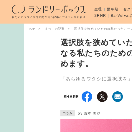
生理
更年期
セク
SRHR
Ba-Vulv
TOP
すべての記事
選択肢を狭めていたのは私だった。一
選択肢を狭めてい
なる私たちのため
めます。
「あらゆるワタシに選択肢を
SHARE
by
西本 美沙
コラム