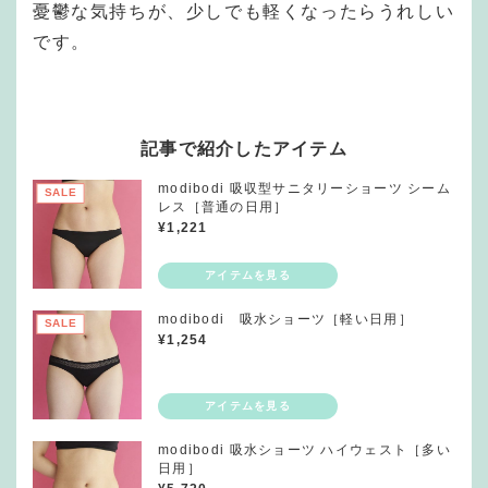
憂鬱な気持ちが、少しでも軽くなったらうれしい
です。
記事で紹介したアイテム
modibodi 吸収型サニタリーショーツ シーム
SALE
レス［普通の日用］
¥
1,221
modibodi 吸水ショーツ［軽い日用］
SALE
¥
1,254
modibodi 吸水ショーツ ハイウェスト［多い
日用］