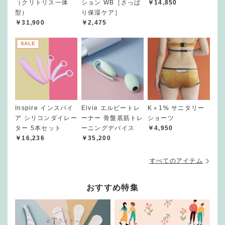
（クリトリス一体
ション WB［さっぱ
￥14,850
型）
り保湿ケア］
￥31,900
￥2,475
SALE
Inspire インスパイ
Elvie エルビートレ
K＋1% サニタリー
ア シリコンダイレー
ーナー 骨盤底筋トレ
ショーツ
ター 5本セット
ーニングデバイス
￥4,950
￥16,236
￥35,200
すべてのアイテム
おすすめ特集