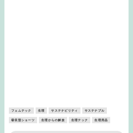
フェムテック
生理
サステナビリティ
サステナブル
吸収型ショーツ
生理からの解放
生理テック
生理用品