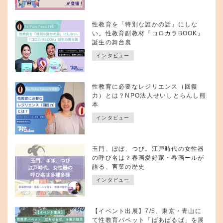
性教育を「特別な誰かの話」にしな
い。性教育副教材『コロカラBOOK』
誕生の舞台裏
インタビュー
性教育に必要なレジリエンス（回復
力）とは？NPO法人せいしとらんし熊
本
インタビュー
玉門、ぼぼ、つび。江戸時代の女性器
の呼び名は？春画愛好家・春画ールが
語る、言葉の歴史
インタビュー
【イベント出展】7/5、東京・青山に
て性教育パペット「ばあばるば」を展